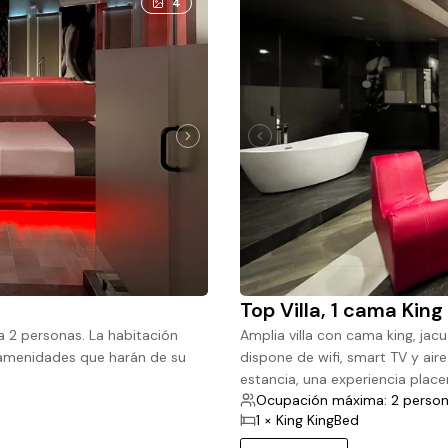
4
Top Villa, 1 cama King
a 2 personas. La habitación
Amplia villa con cama king, jacu
s amenidades que harán de su
dispone de wifi, smart TV y ai
estancia, una experiencia place
Ocupación máxima: 2 perso
1 × King KingBed