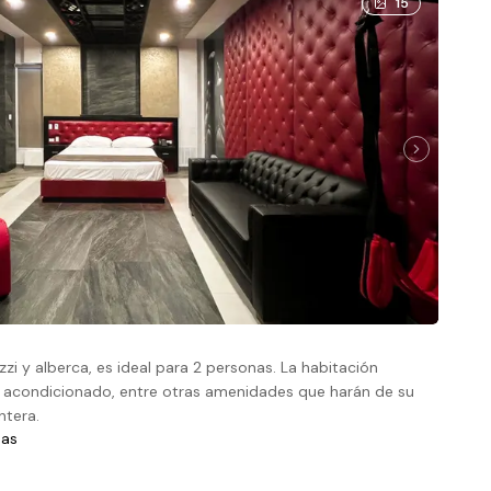
15
zzi y alberca, es ideal para 2 personas. La habitación
re acondicionado, entre otras amenidades que harán de su
ntera.
nas