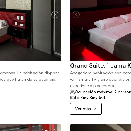
Grand Suite, 1 cama K
personas. La habitación dispone
Acogedora habitación con cama 
des que harán de su estancia,
wifi, smart TV y aire acondici
experiencia placentera.
Ocupación máxima: 2 perso
1 × King KingBed
Ver más
Ver más: Grand Suite, 1